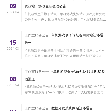
09
资源站）游戏更新变动公告
2024.04
单机游戏盒子旗下站点（单机游戏资源站）游戏更新变动
公告各位用户： 因近期后端代码升级，单机游戏资源站资
源更新侧方向代码有变动，现将具体变动内容公告如下：
1、将之前的一周更新一次游戏资源变更为每天更新一次
工作室服务公告
单机游戏盒子论坛备用网站迁移通
游戏资源（每天更新具体时间另行通知）； ···
15
告一
2024.03
单机游戏盒子论坛备用网站迁移通告一各位用户，因不可
抗力的原因，单机游戏盒子论坛备用网站目前已被迫迁移
至海外服务器中，已实现暂时访问，后期如有更多网址迁
移通知将通过“单机游戏盒子工作室”官网
工作室服务公告
<单机游戏盒子Ver6.3> 版本BUG反
（https://studio.lli5.com）、“单机游戏盒子论坛”、“···
08
馈渠道
2024.03
<单机游戏盒子Ver6.3> 版本BUG反馈渠道继2024年2月发
布“单机游戏盒子Ver6.3”以来，收到了广大朋友的喜爱与支
持。但在发布后的一个月内检测出大量的程序错误，目前
已经将检测出的错误问题进行修复，在所有问题修复完成
工作室服务公告
数据分发系统网站迁移通告一
后将在下个版本推送更新。为保证能···