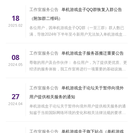
到期，为保障平台稳定运行、延续服务，亟需筹集资金用
工作室服务公告
单机游戏盒子QQ群恢复入群公告
于未来三年的服务器续费。&nbs
18
（附加群二维码）
2025.02
各位用户，因单机游戏盒子QQ群（一至三群）群人数已
满，导致2024年下半年至今新用户无法加入单机游戏盒子
QQ群。 近期和相关负责人进行沟通，决定于2025年2月
18日开通单机游戏盒子QQ群四群，此群人数上限为1000
工作室服务公告
单机游戏盒子服务器搬迁重要公告
人，欢迎各位有意愿加入单机游戏盒子QQ群的朋友加···
08
尊敬的用户及合作伙伴： 各位用户，为了提供更优质、更
2024.05
经济的服务体验，我工作室将进行一项重要的基础设施升
级。我们的现有服务器将于2024年7月份合同期满，鉴于
续费成本的显著增加，公司决定采购新的服务器资源。 以
工作室服务公告
单机游戏盒子论坛关于暂停向境外
下是关于即将进行的服务器搬
27
用户提供相关服务的通知
2024.04
单机游戏盒子论坛关于暂停向境外用户提供相关服务的通
知鉴于当前国际网络环境的变化和相关法律法规的要求，
为了更好地遵守国家互联网信息安全管理的规定，保障国
内用户的服务体验和数据安全，单机游戏盒子论坛决定暂
工作室服务公告
单机游戏盒子旗下站点（单机游戏
停向境外用户提供相关服务。现就有关事项公···