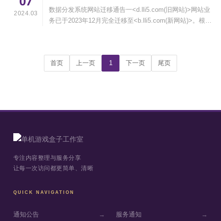
07
数据分发系统网站迁移通告一<d.lli5.com(旧网站)>网站业
2024.03
务已于2023年12月完全迁移至<b.lli5.com(新网站)>。根据
相关规定，旧网站已于2024年3月7日正式关闭服务。目
前，旧网站已开启关服提示（访问旧网站即可看见弹窗提
醒）。后期将在2024年8月初将···
首页
上一页
1
下一页
尾页
专注内容整理与服务分享
让每一次访问都更简单、清晰
QUICK NAVIGATION
通知公告
→
服务通知
→